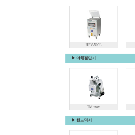
HFV-500L
▶ 야채절단기
TM inox
▶ 핸드믹서