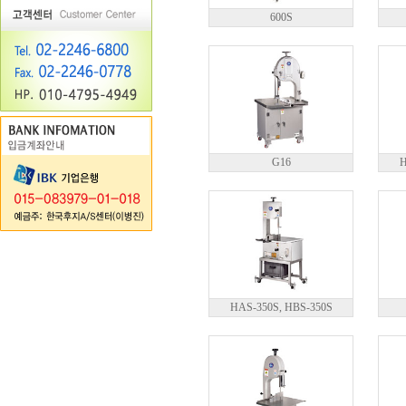
600S
G16
H
HAS-350S, HBS-350S