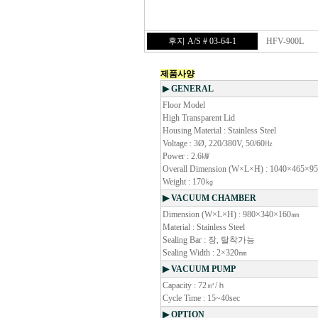
후지 A/S # 03-64-1
HFV-900L
제품사양
▶ GENERAL
Floor Model
High Transparent Lid
Housing Material : Stainless Steel
Voltage : 3Ø, 220/380V, 50/60㎐
Power : 2.6㎾
Overall Dimension (W×L×H) : 1040×465×
Weight : 170㎏
▶ VACUUM CHAMBER
Dimension (W×L×H) : 980×340×160㎜
Material : Stainless Steel
Sealing Bar : 장, 탈착가능
Sealing Width : 2×320㎜
▶ VACUUM PUMP
Capacity : 72㎥/ｈ
Cycle Time : 15~40sec
▶ OPTION