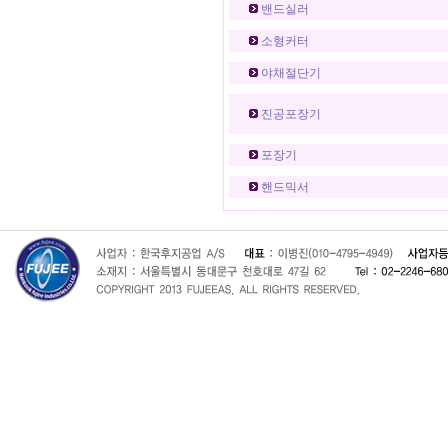
밴드실러
소형커터
야채절단기
진공포장기
포장기
핸드믹서