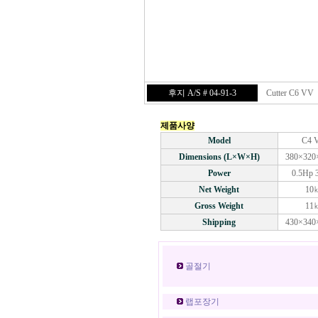
후지 A/S # 04-91-3
Cutter C6 VV
제품사양
Model
C4 
Dimensions (L×W×H)
380×32
Power
0.5Hp
Net Weight
10
Gross Weight
11
Shipping
430×34
골절기
랩포장기