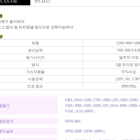
 A/S # 06
TPS-MA2
명
교체가 용이하다.
로그 방식 및 터치판넬 방식으로 선택가능하다.
양
외형
1200×800×160
생산능력
500~600 EA/
용기사이즈
발주처 지정
방식
2열 트리밍 방
가스치환율
97%이상
사용전력
220V, 1Ø, 3.5
진공 펌프
800ℓ/Min
GBS-230A
|
GBS-270S
|
HBS-250
|
HBS-250B
|
골절기
350S, HBS-350S
|
HBS-350
|
HAS-400S
|
HBS-4
V16L
|
A16
|
600S
|
랩포장기
HFW-460
|
밴드실러
SPM-200P
|
SPM-100PA
|