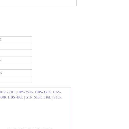
0
H
식
KW
HBS-330T
|
HBS-250A
|
HBS-330A
|
HAS-
00R, HBS-400L
|
G16
|
S16R, S16L
|
V16R,