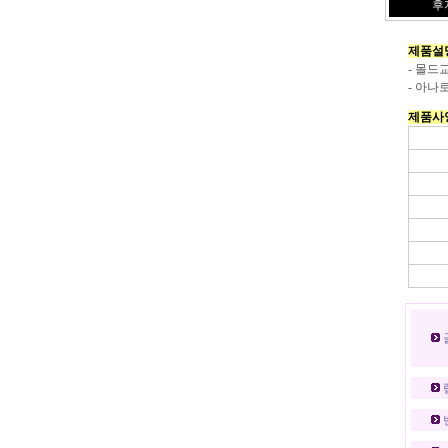
후지
제품설
- 몰드
- 아나
제품사