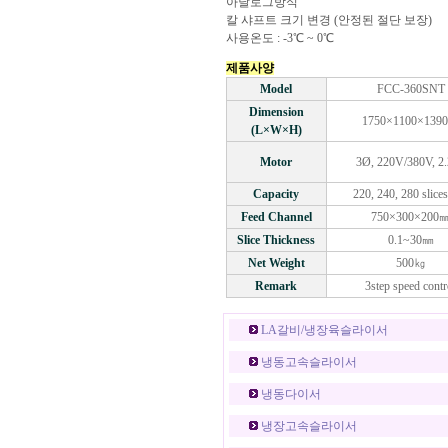
아날로그방식
칼 샤프트 크기 변경 (안정된 절단 보장)
사용온도 : -3℃ ~ 0℃
제품사양
Model
FCC-360SNT
Dimension
1750×1100×139
(L×W×H)
Motor
3Ø, 220V/380V, 2
Capacity
220, 240, 280 slice
Feed Channel
750×300×200
Slice Thickness
0.1~30㎜
Net Weight
500㎏
Remark
3step speed contr
LA갈비/냉장육슬라이서
냉동고속슬라이서
냉동다이서
냉장고속슬라이서