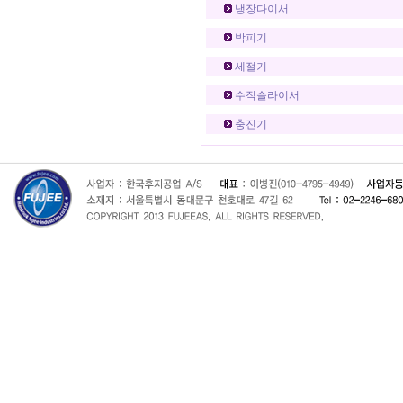
냉장다이서
박피기
세절기
수직슬라이서
충진기