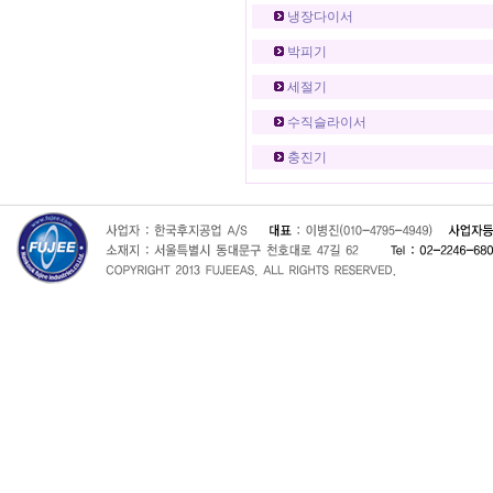
냉장다이서
박피기
세절기
수직슬라이서
충진기